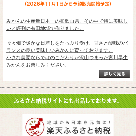
（2026年11月1日から予約販売開始予定）
みかんの生産量日本一の和歌山県、その中で特に美味し
いと評判の有田地域で作りました。
段々畑で暖かな日差しをたっぷり受け、甘さと酸味のバ
ランスの良い美味しいみかんに育っております。
小さな農園ならではのこだわりが沢山つまった宮川早生
みかんをお楽しみください。
ふるさと納税サイトにも出品しております。